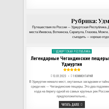
Рубрика:
Удм
Путешествия по России — Удмуртская Республика. 
места Ижевска, Воткинска, Сарапула, Глазова, Можги,
съездить — хорошо отдо
УДМУРТСКАЯ РЕСПУБЛИКА
Опубликовано
в
Легендарные Чегандинские пещеры
Удмуртия
К
13.01.2023
1 КОММЕНТАРИЙ
ЗАПИСИ
ЛЕГЕНДАРНЫ
В Удмуртии немало мест, окутанных загадками и тайн
ЧЕГАНДИНСК
среди них — Чегандинские пещеры. Это два подзем
ПЕЩЕРЫ
—
хода на берегу одной из самых крупных рек России
УДМУРТИЯ
предположительно…
ЛЕГЕНДАРНЫЕ
ЧИТАТЬ ДАЛЕЕ
ЧЕГАНДИНСКИЕ