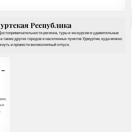
уртская Республика
Достопримечательности региона, туры и экскурсии в удивительные
 а также других городов и населенных пунктов Удмуртии, куда можно
хнуть и провести великолепный отпуск.
 —
Е
ами,
ИЕ
ных
,