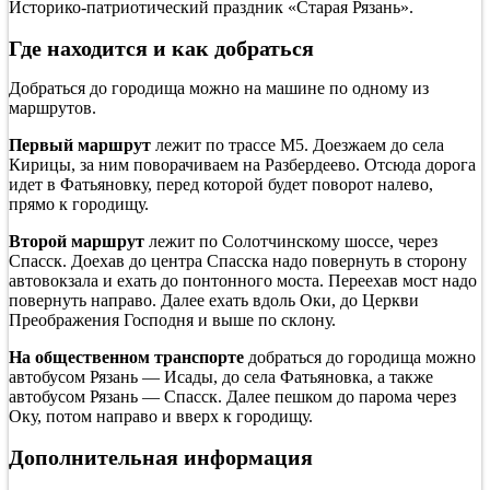
Историко-патриотический праздник «Старая Рязань».
Где находится и как добраться
Добраться до городища можно на машине по одному из
маршрутов.
Первый маршрут
лежит по трассе M5. Доезжаем до села
Кирицы, за ним поворачиваем на Разбердеево. Отсюда дорога
идет в Фатьяновку, перед которой будет поворот налево,
прямо к городищу.
Второй маршрут
лежит по Солотчинскому шоссе, через
Спасск. Доехав до центра Спасска надо повернуть в сторону
автовокзала и ехать до понтонного моста. Переехав мост надо
повернуть направо. Далее ехать вдоль Оки, до Церкви
Преображения Господня и выше по склону.
На общественном транспорте
добраться до городища можно
автобусом Рязань — Исады, до села Фатьяновка, а также
автобусом Рязань — Спасск. Далее пешком до парома через
Оку, потом направо и вверх к городищу.
Дополнительная информация