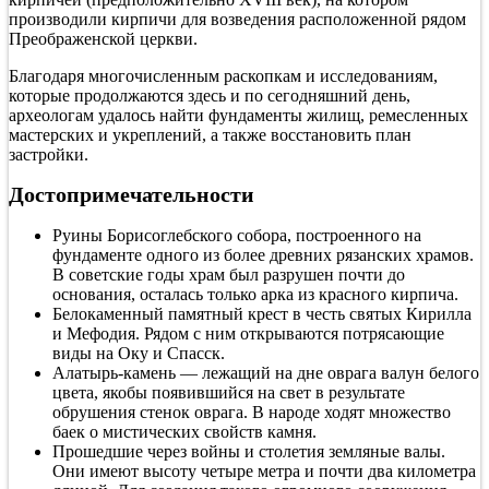
производили кирпичи для возведения расположенной рядом
Преображенской церкви.
Благодаря многочисленным раскопкам и исследованиям,
которые продолжаются здесь и по сегодняшний день,
археологам удалось найти фундаменты жилищ, ремесленных
мастерских и укреплений, а также восстановить план
застройки.
Достопримечательности
Руины Борисоглебского собора, построенного на
фундаменте одного из более древних рязанских храмов.
В советские годы храм был разрушен почти до
основания, осталась только арка из красного кирпича.
Белокаменный памятный крест в честь святых Кирилла
и Мефодия. Рядом с ним открываются потрясающие
виды на Оку и Спасск.
Алатырь-камень — лежащий на дне оврага валун белого
цвета, якобы появившийся на свет в результате
обрушения стенок оврага. В народе ходят множество
баек о мистических свойств камня.
Прошедшие через войны и столетия земляные валы.
Они имеют высоту четыре метра и почти два километра