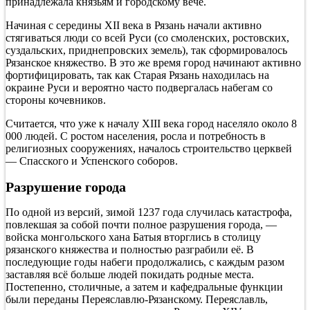
принадлежала князьям и городскому вече.
Начиная с середины XII века в Рязань начали активно
стягиваться люди со всей Руси (со смоленских, ростовских,
суздальских, приднепровских земель), так сформировалось
Рязанское княжество. В это же время город начинают активно
фортифицировать, так как Старая Рязань находилась на
окраине Руси и вероятно часто подвергалась набегам со
стороны кочевников.
Считается, что уже к началу XIII века город населяло около 8
000 людей. С ростом населения, росла и потребность в
религиозных сооружениях, началось строительство церквей
— Спасского и Успенского соборов.
Разрушение города
По одной из версий, зимой 1237 года случилась катастрофа,
повлекшая за собой почти полное разрушения города, —
войска монгольского хана Батыя вторглись в столицу
рязанского княжества и полностью разграбили её. В
последующие годы набеги продолжались, с каждым разом
заставляя всё больше людей покидать родные места.
Постепенно, столичные, а затем и кафедральные функции
были переданы Переяславлю-Рязанскому. Переяславль,