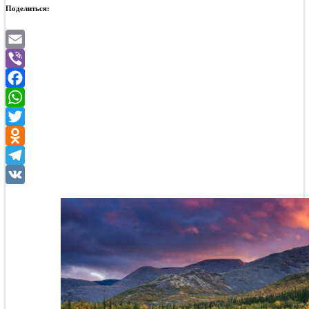
Поделиться:
Email
Viber
Facebook
WhatsApp
Twitter
Odnoklassniki
Telegram
VK