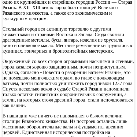
одно их крупнейших и старейших городищ России — Старая
Старая
Рязань. В XII–XIII веках город был столицей Великого
Рязань
Рязанского княжества, а также его экономическим и
—
культурным центром.
старый
город
Стольный город вел активную торговлю с другими
княжествами и странами Востока и Запада. Сюда свозили
драгоценные металлы, бусы, янтарь, изделия из хрусталя,
вино и оливковое масло. Местные ремесленники трудились в
кузницах, гончарных и бронзолитейных мастерских.
Окруженный со всех сторон огромными насыпями и стенами,
город казался хорошо защищенным, почти неприступным.
Однако, согласно «Повести о разорении Батыем Рязани», это
не помешало монгольским ордам, во главе с полководцем
Батыем, почти полностью уничтожить город зимой 1237 года.
Спустя несколько веков о судьбе Старой Рязани напоминали
только остатки гигантских оборонительных сооружений, а
земли, на которых стоял древний город, стали использоваться
как пашни.
В наши дни уже ничего не напоминает о былом величии
столицы Рязанского княжества. Из построек остались лишь
массивные оборонительные валы и фундаменты древних
церквей. Единственная историческая постройка на