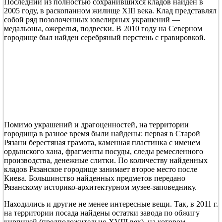
Последний из полностью сохранившихся кладов найден в
2005 году, в раскопанном жилище XIII века. Клад представлял
собой ряд позолоченных ювелирных украшений —
медальоны, ожерелья, подвески. В 2010 году на Северном
городище был найден серебряный перстень с гравировкой.
Помимо украшений и драгоценностей, на территории
городища в разное время были найдены: первая в Старой
Рязани берестяная грамота, каменная пластинка с именем
ордынского хана, фрагменты посуды, следы ремесленного
производства, денежные слитки. По количеству найденных
кладов Рязанское городище занимает второе место после
Киева. Большинство найденных предметов передано
Рязанскому историко-архитектурном музее-заповеднику.
Находились и другие не менее интересные вещи. Так, в 2011 г.
на территории посада найдены остатки завода по обжигу
кирпичей (предположительно XVIII век), на котором