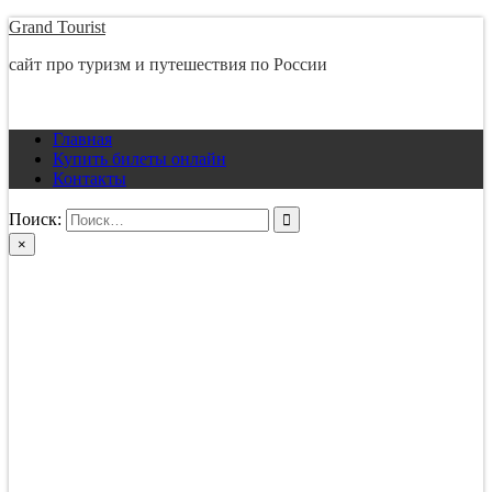
Перейти
Grand Tourist
к
сайт про туризм и путешествия по России
содержимому
Главная
Купить билеты онлайн
Контакты
Поиск:
×