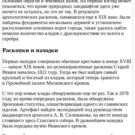
склонами оврагов и земляных валов. На первый взгляд может
показаться, что кроме природных ландшафтов здесь уже
ничего не осталось, но это не так. В результате
археологических раскопок, начавшихся еще в XIX веке, были
найдены фундаменты нескольких церквей и установлено
расположение основных ворот города, также удалось найти
немалое количество кладов с драгоценностями из золота и
серебра.
Раскопки и находки
Первые находки совершали обычные крестьяне в конце XVIII
— начале XIX веков, но целенаправленные раскопки Старой
Рязани начались 1822 году. Тогда же был найден самый
крупный и богатый из кладов, который теперь хранится
в Оружейной палате Московского кремля.
С тех пор новые клады обнаруживали еще не раз. Так в 1878
году, во время очередных раскопок, была обнаружена
бронзовая статуэтка, олицетворяющая одного из славянских
идолов. Артефакт найден экспедицией под руководством
выдающегося археолога А. В. Силиванова, на месте некогда
стоявшего здесь Спасского собора. В дальнейшем находка
была передана музею Рязанского кремля.