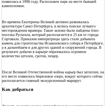
появилась в 1998 году. Расположен парк на месте бывшей
Рускеала
каменоломни.
—
сказочная
жемчужина
Карелии
Во времена Екатерины Великой активно развивалась
архитектура Санкт-Петербурга, и велись поиски лучшего
месторождения мрамора. Такие залежи были найдены близ
поселка Рускеала, который располагается в 25 км от города
Сортавала. Приказом императрицы здесь стали добывать
камень для строительства Исаакиевского собора в Петербурге,
а в дальнейшем и для других зданий и сооружений города. В
результате добычи в карьере образовалось огромное
количество штолен, гротов, пещер.
После Великой Отечественной войны карьер был затоплен, на
его месте появилось бирюзовое озеро, вокруг которого сейчас
располагается главный экскурсионный маршрут.
Как добраться