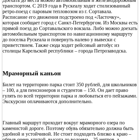
Доехать до места можно автомобильным и железнодорожным
транспортом. С 2019 года в Рускеалу ходит стилизованный
ретро-поезд с паровым тепловозом из г. Сортавала.
Расписание его движения подстроено под «Ласточку»,
которая сообщает город с Санкт-Петербургом. Из Москвы есть
прямой поезд до Сортавальского вокзала. Либо можно доехать
автомобильным транспортом по навигационному маршруту
до поселка Рускеала и повернуть налево у вывески с
приветствием. Также сюда ходит рейсовый автобус из
столицы Карельской республики – города Петрозаводска.
Мраморный каньон
Билет на территорию парка стоит 350 рублей, для школьников
– 100, а для пенсионеров и студентов – 150. Он дает право
гулять по всей территории парка и любоваться его пейзажами.
Экскурсии оплачиваются дополнительно.
Главный маршрут проходит вокруг мраморного озера по
каменистой дороге. Поэтому обувь обязательно должна быть
удобной и устойчивой. Не стоит подходить близко к краю –
обрыв очень крутой, высота до водоема – 25 метров, а