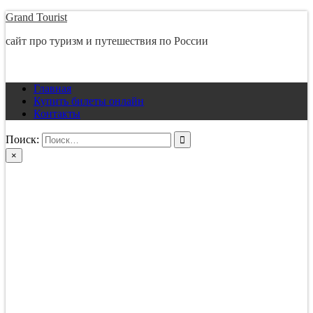
Перейти
Grand Tourist
к
сайт про туризм и путешествия по России
содержимому
Главная
Купить билеты онлайн
Контакты
Поиск:
×