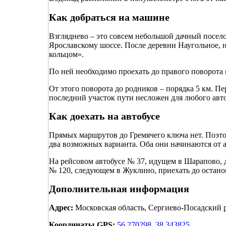
Как добраться на машине
Взгляднево – это совсем небольшой дачный посел
Ярославскому шоссе. После деревни Наугольное, 
кольцом».
По ней необходимо проехать до правого поворота 
От этого поворота до родников – порядка 5 км. Пе
последний участок пути несложен для любого авт
Как доехать на автобусе
Прямых маршрутов до Гремячего ключа нет. Поэтом
два возможных варианта. Оба они начинаются от 
На рейсовом автобусе № 37, идущем в Шарапово, д
№ 120, следующем в Жуклино, приехать до остано
Дополнительная информация
Адрес:
Московская область, Сергиево-Посадский р
Координаты GPS:
56.270298, 38.343825.