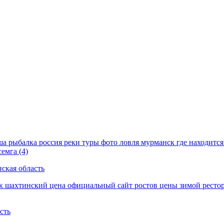
ская область
сть