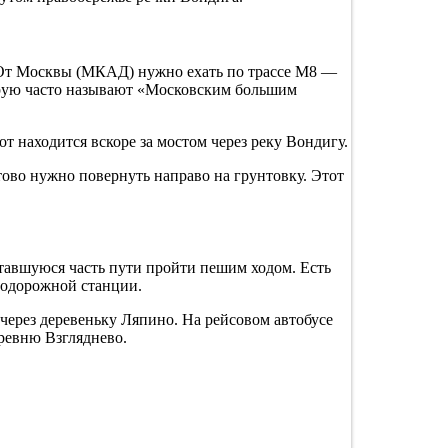
. От Москвы (МКАД) нужно ехать по трассе М8 —
торую часто называют «Московским большим
т находится вскоре за мостом через реку Вондигу.
отово нужно повернуть направо на грунтовку. Этот
ставшуюся часть пути пройти пешим ходом. Есть
нодорожной станции.
через деревеньку Ляпино. На рейсовом автобусе
ревню Взгляднево.