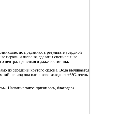
озникшие, по преданию, в результате усердной
ные церкви и часовня, сделаны специальные
о центра, трапезная и даже гостиница.
ямо из середины крутого склона. Вода выливается
зимний период она одинаково холодная +6
°
С, очень
м». Название такое прижилось, благодаря