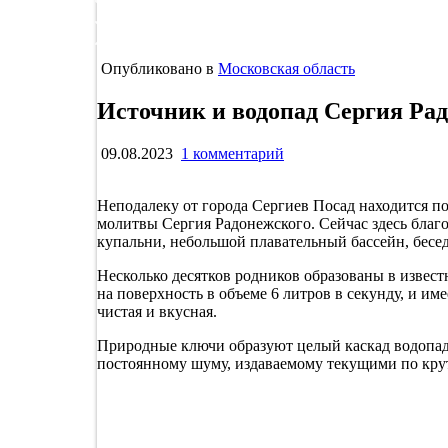
Опубликовано в
Московская область
Источник и водопад Сергия Ра
к
09.08.2023
1 комментарий
записи
Источник
Неподалеку от города Сергиев Посад находится по
и
молитвы Сергия Радонежского. Сейчас здесь благ
водопад
купальни, небольшой плавательный бассейн, бесед
Сергия
Радонежского
Несколько десятков родников образованы в извес
«Гремячий
на поверхность в объеме 6 литров в секунду, и им
ключ»
чистая и вкусная.
Природные ключи образуют целый каскад водопада
постоянному шуму, издаваемому текущими по кру