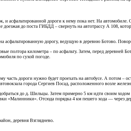
ок, и асфальтированной дороги к нему пока нет. На автомобиле
не доезжая до поста ГИБДД – свернуть на автотрассу А 108, ко
на асфальтированную дорогу, ведущую в деревню Ботово. Поворо
рвые полтора километра – по асфальту. Затем, перед деревней Б
омобиля по сухой погоде.
у часть дороги нужно будет проехать на автобусе. А потом – о
автовокзала города Сергиев Посад, расположенного возле желез
обраться до д. Шильцы. Затем примерно 5 км идти своим ходом 
вки «Малинники». Отсюда порядка 4 км пешего хода — через де
айон, деревня Взгляднево.