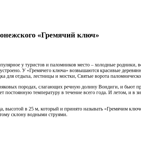
донежского «Гремячий ключ»
пулярное у туристов и паломников место – холодные родники, в
оустроено. У «Гремячего ключа» возвышаются красивые деревян
ка для отдыха, лестницы и мостки, Святые ворота паломническог
тняковых породах, слагающих речную долину Вондиги, и бьют пр
еет постоянную температуру в течение всего года. И летом, и в 
, высотой в 25 м, который и принято называть «Гремячим ключо
тому склону водными струями.