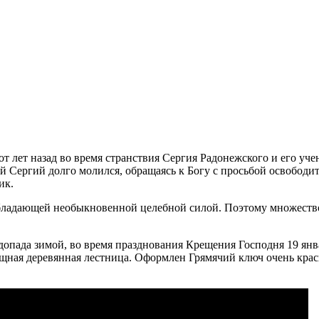
сот лет назад во время странствия Сергия Радонежского и его уч
ый Сергий долго молился, обращаясь к Богу с просьбой освободи
ик.
обладающей необыкновенной целебной силой. Поэтому множеств
допада зимой, во время празднования Крещения Господня 19 ян
ощная деревянная лестница. Оформлен Грямячий ключ очень крас