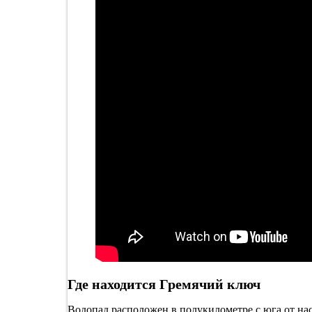
Где находится Гремячий ключ
Водопад расположен в полукилометре с юга от на