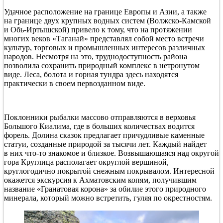
Удачное расположение на границе Европы и Азии, а также
на границе двух крупных водных систем (Волжско-Камской
и Обь-Иртышской) привело к тому, что на протяжении
многих веков «Таганай» представлял собой место встречи
культур, торговых и промышленных интересов различных
народов. Несмотря на это, труднодоступность района
позволила сохранить природный комплекс в нетронутом
виде. Леса, болота и горная тундра здесь находятся
практически в своем первозданном виде.
Поклонники рыбалки массово отправляются в верховья
Большого Киалима, где в больших количествах водится
форель. Долина сказок предлагает причудливые каменные
статуи, созданные природой за тысячи лет. Каждый найдет
в них что-то знакомое и близкое. Возвышающаяся над округой
гора Круглица располагает округлой вершиной,
круглогодично покрытой снежным покрывалом. Интересной
окажется экскурсия к Ахматовским копям, получившим
название «Гранатовая корона» за обилие этого природного
минерала, который можно встретить, гуляя по окрестностям.