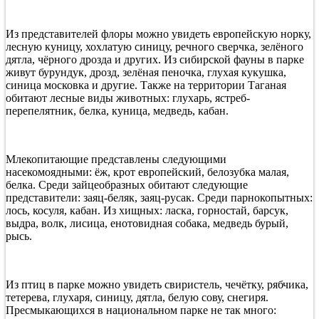
Из представителей флоры можно увидеть европейскую норку,
лесную куницу, хохлатую синицу, речного сверчка, зелёного
дятла, чёрного дрозда и других. Из сибирской фауны в парке
живут бурундук, дрозд, зелёная пеночка, глухая кукушка,
синица московка и другие. Также на территории Таганая
обитают лесные виды животных: глухарь, ястреб-
перепелятник, белка, куница, медведь, кабан.
Млекопитающие представлены следующими
насекомоядными: ёж, крот европейский, белозубка малая,
белка. Среди зайцеобразных обитают следующие
представители: заяц-беляк, заяц-русак. Среди парнокопытных:
лось, косуля, кабан. Из хищных: ласка, горностай, барсук,
выдра, волк, лисица, енотовидная собака, медведь бурый,
рысь.
Из птиц в парке можно увидеть свиристель, чечётку, рябчика,
тетерева, глухаря, синицу, дятла, белую сову, снегиря.
Пресмыкающихся в национальном парке не так много: