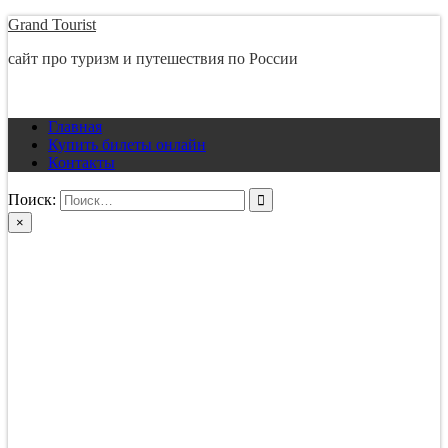
Перейти
Grand Tourist
к
сайт про туризм и путешествия по России
содержимому
Главная
Купить билеты онлайн
Контакты
Поиск:
×