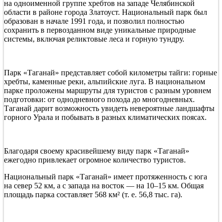
на одноименной группе хребтов на западе Челябинской
«Таганай»
области в районе города Златоуст. Национальный парк был
—
образован в начале 1991 года, и позволил полностью
Челябинская
сохранить в первозданном виде уникальные природные
область
системы, включая реликтовые леса и горную тундру.
Парк «Таганай» представляет собой километры тайги: горные
хребты, каменные реки, альпийские луга. В национальном
парке проложены маршруты для туристов с разным уровнем
подготовки: от однодневного похода до многодневных.
Таганай дарит возможность увидеть невероятные ландшафты
горного Урала и побывать в разных климатических поясах.
Благодаря своему красивейшему виду парк «Таганай»
ежегодно привлекает огромное количество туристов.
Национальный парк «Таганай» имеет протяженность с юга
на север 52 км, а с запада на восток — на 10–15 км. Общая
площадь парка составляет 568 км² (т. е. 56,8 тыс. га).