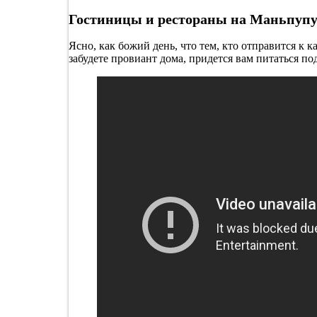
Гостиницы и рестораны на Маньпупу
Ясно, как божий день, что тем, кто отправится к 
забудете провиант дома, придется вам питаться по