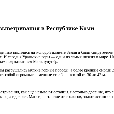
выветривания в Республике Коми
рделиво высились на молодой планете Земля и были свидетелями
. И сегодня Уральские горы — одни из самых низких в мире. Но 
 нам под названием Маньпупунёр.
 разрушались мягкие горные породы, а более крепкие смогли д
т собой огромные каменные столбы высотой от 30 до 42 м.
етривания, как еще называют останцы, настолько древние, что е
ая гора идолов». Манси, в отличие от геологов, знают истинное