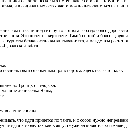
венники освоили несколько путей, как со стороны Коми, так и 
ризма, и в социальных сетях часто можно натолкнуться на приг
консервы и песни под гитару, то вот вам гораздо более дорогост
ривания. Это полет на вертолете. Такой способ и более щадящий
е туристы безжалостно вытаптывают его, а между тем растет он
ой уральской тайги.
ека.
о воспользоваться обычным транспортом. Здесь всего-то надо:
машине до Троицко-Печорска.
й машине до поселка Якша,
ке
…
ем величии сполна.
онимать, что идти придется по тайге, и с собой нужно непремен
чше идти в июле, так как в августе уже начинаются затяжные д