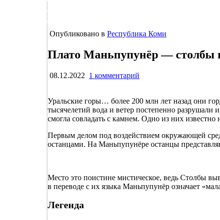
Опубликовано в
Республика Коми
Плато Маньпупунёр — столбы 
к
08.12.2022
1 комментарий
записи
Плато
Уральские горы… более 200 млн лет назад они го
Маньпупунёр
тысячелетий вода и ветер постепенно разрушали их
—
смогла совладать с камнем. Одно из них известно
столбы
выветривания
Первым делом под воздействием окружающей среды
в
останцами. На Маньпупунёре останцы представляю
Республике
Коми
Место это поистине мистическое, ведь Столбы выв
в переводе с их языка Маньпупунёр означает «мал
Легенда