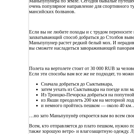
Маньпупунёра по земле. Сегодня бывалые путешест
очень популярное направление для спортивного ту
мансийских болванов.
Если вы не любите походы и с трудом переносите 
захватывающий способ добраться до Столбов вывет
Маньпупунер растет редкий белый мох. И нерадивы
вы сможете насладиться завораживающей панорам
Полета на вертолете стоит от 30 000 RUB за челов
Если эти способы вам все же не подходят, то можн
Сначала добраться до Сыктывкара,
затем уехать из Сыктывкара на поезде или 
Из Троицко-Печорска добраться на попутно
из Якши преодолеть 200 км на моторной лод
и немного пройтись пешком — около 40 км
…но зато Маньпупунёр откроется вам во всем сво
Всем, кто отправляется до плато пешком, нужно п
также хорошую ветро- и влагозащитную одежду. Лу