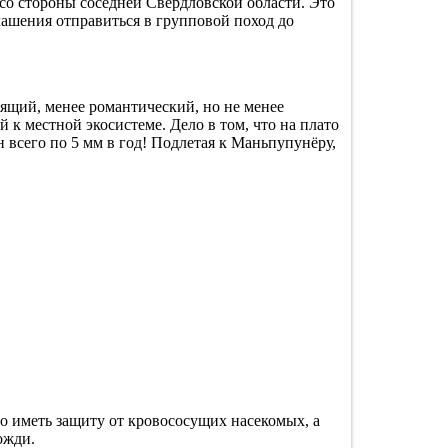
со стороны соседней Свердловской области. Это
лашения отправиться в групповой поход до
оящий, менее романтический, но не менее
 к местной экосистеме. Дело в том, что на плато
 всего по 5 мм в год! Подлетая к Маньпупунёру,
но иметь защиту от кровососущих насекомых, а
ожди.