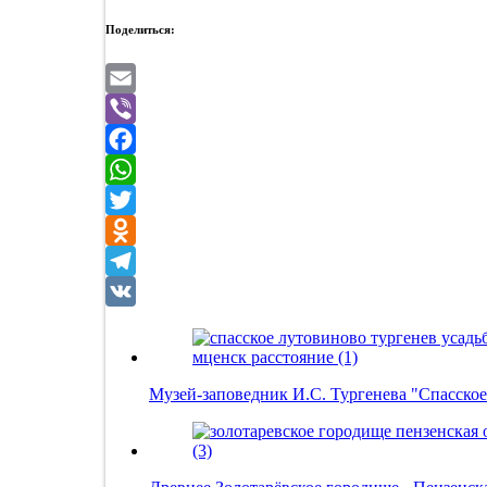
Поделиться:
Email
Viber
Facebook
WhatsApp
Twitter
Odnoklassniki
Telegram
VK
Музей-заповедник И.С. Тургенева "Спасско