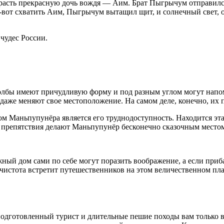
расть прекрасную дочь вождя — Аим. Брат Пыгрычум отправился 
вот схватить Аим, Пыгрычум вытащил щит, и солнечный свет, о
чудес России.
лбы имеют причудливую форму и под разным углом могут напом
 даже меняют свое местоположение. На самом деле, конечно, их 
 Маньпупунёра является его труднодоступность. Находится эта 
е препятствия делают Маньпупунёр бесконечно сказочным место
ый дом сами по себе могут поразить воображение, а если приба
чистота встретит путешественников на этом величественном пла
одготовленный турист и длительные пешие походы вам только в 