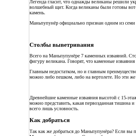
Легенда гласит, что однажды великаны решили ук
волшебный щит. Когда великаны были готовы вот-
камень.
Маньпупунёр официально признан одним из семи 
Столбы выветривания
Всего на Маньпупунёре 7 каменных изваяний. Сто
фигуру великана. Говорят, что каменные изваяния
Главным недостатком, но и главным преимуществом
можно либо пешком, либо на вертолете. Но эти ж
Древнейшие каменные изваяния высотой с 15-этажн
можно представить, какая первозданная тишина и 
всего лишь условность.
Как добраться
Так как же добраться до Маньпупунёра? Если вы п