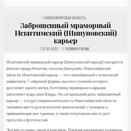
ОПУБЛИКОВАНО
НОВОСИБИРСКАЯ ОБЛАСТЬ
В
Заброшенный мраморный
Искитимский (Шипуновский)
карьер
К
15.10.2023
1 КОММЕНТАРИЙ
ЗАПИСИ
ЗАБРОШЕННЫЙ
МРАМОРНЫЙ
Искитимский мраморный карьер (Шипуновский карьер) находится
ИСКИТИМСКИЙ
(ШИПУНОВСКИЙ)
вблизи города Искитим, поселка Шипуново, Новосибирской
КАРЬЕР
области. Искитимский карьер — это своеобразный ступенчатый
амфитеатр Т-образной формы, высота ступеней которого
достигает одного метра. Котловину мраморного карьера
заполняют воды реки Бердь. На сегодняшний день заброшенный
карьер — это достопримечательность Новосибирской области,
любимое место для искателей приключений, сталкеров и
приверженцев эко-туризма, а также популярное место для
прогулок и фотосессий.
Это место очень тихое и красивое. Локация напоминает огромную